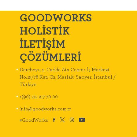
GOODWORKS
HOLİSTİK
İLETİŞİM
ÇÖZÜMLERİ
Dereboyu 2. Cadde Ata Center İş Merkezi
No:15/78 Kat: G2, Maslak, Sarıyer, İstanbul /
Türkiye
+(90) 212 217 70 00
info@goodworks.com.tr
#GoodWorks