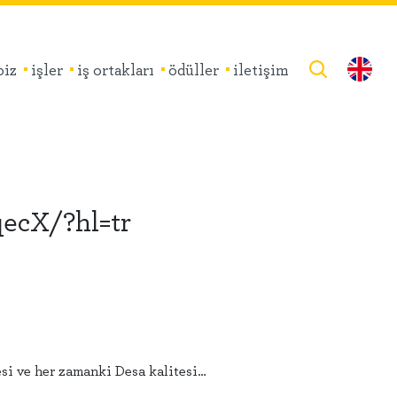
biz
işler
iş ortakları
ödüller
iletişim
ecX/?hl=tr
besi ve her zamanki Desa kalitesi…