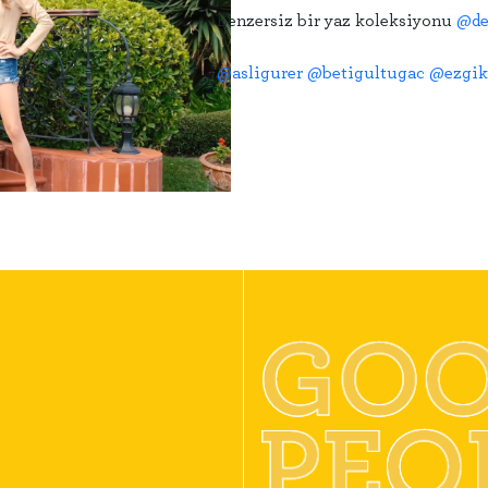
Benzersiz bir yaz koleksiyonu
@de
@asligurer
@betigultugac
@ezgik