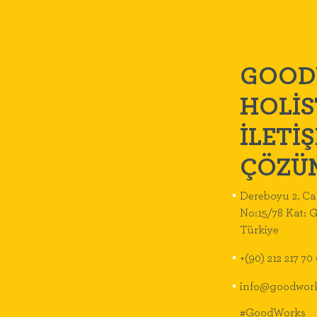
GOOD
HOLİS
İLETİ
ÇÖZÜ
Dereboyu 2. Ca
No:15/78 Kat: G
Türkiye
+(90) 212 217 70
info@goodwork
#GoodWorks