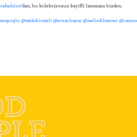
safashion
’dan, bu koleksiyonun keyifli lansmanı bizden.
asapoglu
@melekicmeli
@ecem.bayar
@melisdilmener
@cansue