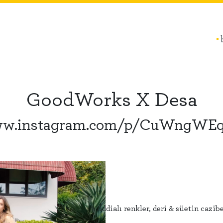
GoodWorks X Desa
ww.instagram.com/p/CuWngWEq
İddialı renkler, deri & süetin cazi