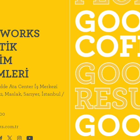
WORKS
TİK
ŞİM
MLERİ
dde Ata Center İş Merkezi
2, Maslak, Sarıyer, İstanbul /
 00
s.com.tr