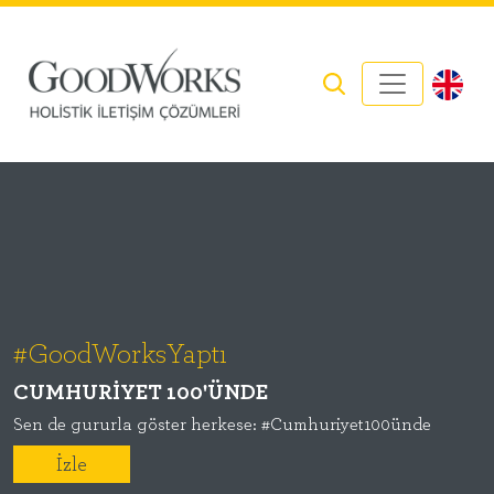
#GoodWorksYaptı
PEMBE TOP SAHADA
Pembe Top, Cansu Dere’nin elinden havalandı. Farkındalık
10. yaşını kutladı!